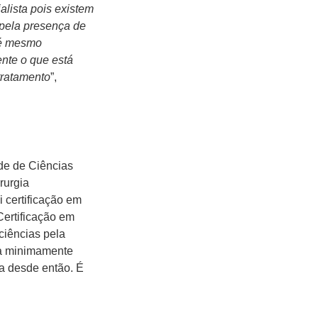
lista pois existem
pela presença de
té mesmo
ente o que está
tratamento
”,
de de Ciências
rurgia
 certificação em
Certificação em
 ciências pela
ia minimamente
ia desde então. É