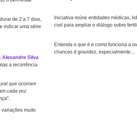
Iniciativa reúne entidades médicas, l
urar de 2 a 7 dias,
civil para ampliar o diálogo sobre fer
e indicar uma série
Entenda o que é e como funciona a ov
chances d gravidez, especialmente…
. Alexandre Silva
mas a recorrência
tural que ocorram
nam cada vez
ença
”.
, variações muito