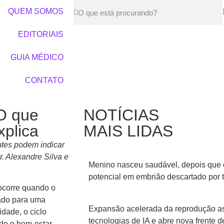
QUEM SOMOS
EDITORIAIS
GUIA MÉDICO
CONTATO
 O que
NOTÍCIAS
xplica
MAIS LIDAS
ntes podem indicar
r. Alexandre Silva e
Menino nasceu saudável, depois que 
potencial em embrião descartado por 
ocorre quando o
rado para uma
Expansão acelerada da reprodução ass
idade, o ciclo
tecnologias de IA e abre nova frente
ndo o bem-estar