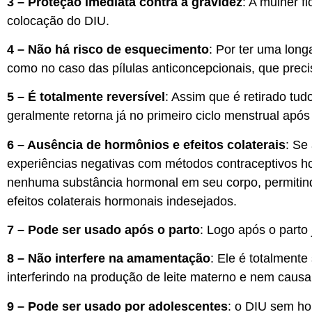
3 – Proteção imediata contra a gravidez
: A mulher f
colocação do DIU.
4 – Não há risco de esquecimento
: Por ter uma lon
como no caso das pílulas anticoncepcionais, que prec
5 – É totalmente reversível
: Assim que é retirado tud
geralmente retorna já no primeiro ciclo menstrual apó
6 – Ausência de hormônios e efeitos colaterais
: Se
experiências negativas com métodos contraceptivos ho
nenhuma substância hormonal em seu corpo, permitindo
efeitos colaterais hormonais indesejados.
7 – Pode ser usado após o parto
: Logo após o parto 
8 – Não interfere na amamentação
: Ele é totalmen
interferindo na produção de leite materno e nem causa
9 – Pode ser usado por adolescentes
: o DIU sem h