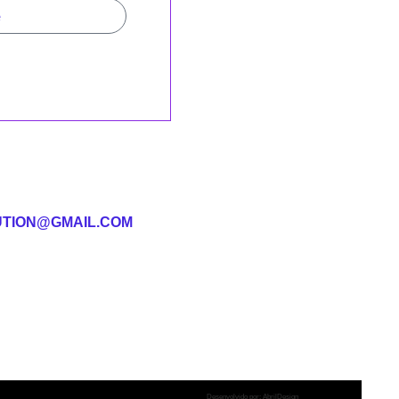
UTION@GMAIL.COM
Desenvolvido por: AbrilDesign