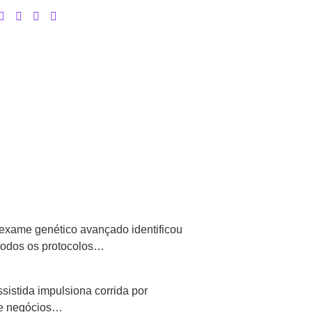
exame genético avançado identificou
todos os protocolos…
istida impulsiona corrida por
 de negócios…