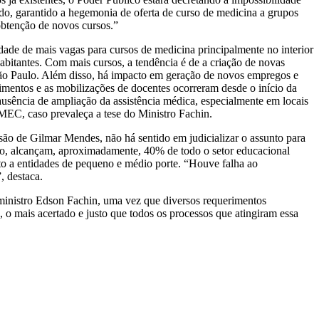
ado, garantido a hegemonia de oferta de curso de medicina a grupos
obtenção de novos cursos.”
dade de mais vagas para cursos de medicina principalmente no interior
abitantes. Com mais cursos, a tendência é de a criação de novas
 São Paulo. Além disso, há impacto em geração de novos empregos e
stimentos e as mobilizações de docentes ocorreram desde o início da
ausência de ampliação da assistência médica, especialmente em locais
o MEC, caso prevaleça a tese do Ministro Fachin.
isão de Gilmar Mendes, não há sentido em judicializar o assunto para
 não, alcançam, aproximadamente, 40% de todo o setor educacional
nto a entidades de pequeno e médio porte. “Houve falha ao
, destaca.
 ministro Edson Fachin, uma vez que diversos requerimentos
, o mais acertado e justo que todos os processos que atingiram essa