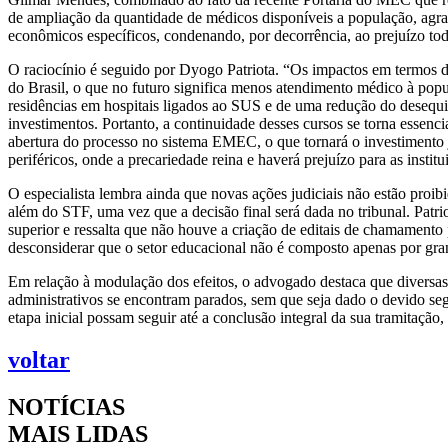
de ampliação da quantidade de médicos disponíveis a população, agrava
econômicos específicos, condenando, por decorrência, ao prejuízo tod
O raciocínio é seguido por Dyogo Patriota. “Os impactos em termos de
do Brasil, o que no futuro significa menos atendimento médico à popu
residências em hospitais ligados ao SUS e de uma redução do desequi
investimentos. Portanto, a continuidade desses cursos se torna essenc
abertura do processo no sistema EMEC, o que tornará o investimento j
periféricos, onde a precariedade reina e haverá prejuízo para as insti
O especialista lembra ainda que novas ações judiciais não estão proi
além do STF, uma vez que a decisão final será dada no tribunal. Patr
superior e ressalta que não houve a criação de editais de chamamento
desconsiderar que o setor educacional não é composto apenas por gra
Em relação à modulação dos efeitos, o advogado destaca que diversas
administrativos se encontram parados, sem que seja dado o devido segu
etapa inicial possam seguir até a conclusão integral da sua tramitação
voltar
NOTÍCIAS
MAIS LIDAS