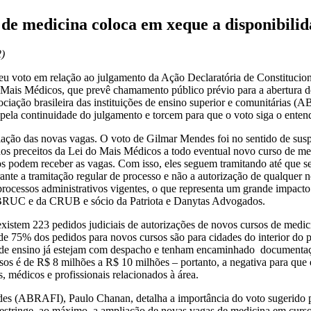
de medicina coloca em xeque a disponibilid
2)
seu voto em relação ao julgamento da Ação Declaratória de Constitucio
 Mais Médicos, que prevê chamamento público prévio para a abertura de
ociação brasileira das instituições de ensino superior e comunitárias
pela continuidade do julgamento e torcem para que o voto siga o ente
riação das novas vagas. O voto de Gilmar Mendes foi no sentido de sus
dos preceitos da Lei do Mais Médicos a todo eventual novo curso de me
ios podem receber as vagas. Com isso, eles seguem tramitando até que 
te a tramitação regular de processo e não a autorização de qualquer 
ocessos administrativos vigentes, o que representa um grande impacto 
da ABRUC e da CRUB e sócio da Patriota e Danytas Advogados.
tem 223 pedidos judiciais de autorizações de novos cursos de medicin
s de 75% dos pedidos para novos cursos são para cidades do interior d
ões de ensino já estejam com despacho e tenham encaminhado document
os é de R$ 8 milhões a R$ 10 milhões – portanto, a negativa para que e
 médicos e profissionais relacionados à área.
des (ABRAFI), Paulo Chanan, detalha a importância do voto sugerido p
tringe, ao máximo, a ampliação de novas vagas de medicina em cursos j