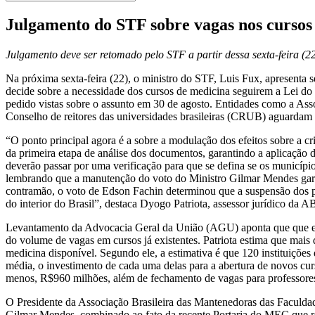
Julgamento do STF sobre vagas nos cursos 
Julgamento deve ser retomado pelo STF a partir dessa sexta-feira (2
Na próxima sexta-feira (22), o ministro do STF, Luis Fux, apresenta 
decide sobre a necessidade dos cursos de medicina seguirem a Lei do
pedido vistas sobre o assunto em 30 de agosto. Entidades como a Ass
Conselho de reitores das universidades brasileiras (CRUB) aguardam 
“O ponto principal agora é a sobre a modulação dos efeitos sobre a c
da primeira etapa de análise dos documentos, garantindo a aplicação 
deverão passar por uma verificação para que se defina se os municíp
lembrando que a manutenção do voto do Ministro Gilmar Mendes garan
contramão, o voto de Edson Fachin determinou que a suspensão dos pr
do interior do Brasil”, destaca Dyogo Patriota, assessor jurídico 
Levantamento da Advocacia Geral da União (AGU) aponta que que exis
do volume de vagas em cursos já existentes. Patriota estima que mai
medicina disponível. Segundo ele, a estimativa é que 120 instituiç
média, o investimento de cada uma delas para a abertura de novos curs
menos, R$960 milhões, além de fechamento de vagas para professores,
O Presidente da Associação Brasileira das Mantenedoras das Faculda
Gilmar Mendes, combinado ao fato da recente Portaria do MEC que res