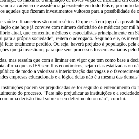
ndo a carência de assistência já existente em todo País e, por outro l
os aqueles que fizeram investimentos vultosos para a possibilidade de 
 saúde e financeiros são muito sérios. O que está em jogo é a possibili
lação que hoje já convive com número deficitário de médicos por mil h
líbrio atual, que concentra médicos e especialistas principalmente em
ial para a própria sociedade”, reitera o advogado. Segundo ele, os inve
á feito totalmente perdido. Ou seja, haverá prejuízo à população, pela 
tuições que já investiram, para que seus processos fossem avaliados pel
bidas, mas ressalta que com a liminar em vigor que tem como base a dec
iota afirma que as IES sem fins econômicos, sejam elas estatizadas ou
 público de modo a valorizar a interiorização das vagas e o favorecime
ndes empresas educacionais e a lógica delas não é a mesma das demais”
 instituições podem ser prejudicadas se for seguido o entendimento do
imento do processo. “Para não prejudicar as instituições e a sociedade
, com uma decisão final sobre o seu deferimento ou não”, conclui.