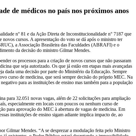
ade de médicos no país nos próximos anos
nalidade n° 81 e da Ação Direta de Inconstitucionalidade n° 7187 que
 novos cursos. A apresentação do voto se dá após o ministro ter
 (ABRUC), a Associação Brasileira das Faculdades (ABRAFI) e o
ndimento da decisão do ministro Gilmar Mendes.
pender os processos para a criação de novos cursos que não passaram
dicina que seja autorizado. Os que já estão em etapas mais avançadas
seja dada uma decisão por parte do Ministério da Educação. Sempre
novo curso de medicina, que será sempre decisão do próprio MEC. Na
negativo para as instituições de ensino mas também para a população
a para 32.051 novas vagas, além de 22 solicitações para ampliação
o país, especialmente em locais com poucos ou nenhum curso de
ação para aprovação do MEC à abertura de vagas de medicina. Em
ssas instituições de ensino sigam adiante implica impacto de, ao
or Gilmar Mendes. “A se desprezar a modulação feita pelo Ministro
á existentes, o Poder Público estará decretando a impossibilidade