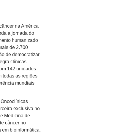
 câncer na América
oda a jornada do
dimento humanizado
mais de 2.700
ão de democratizar
egra clínicas
 com 142 unidades
m todas as regiões
erência mundiais
 Oncoclínicas
rceira exclusiva no
 de Medicina de
de câncer no
 em bioinformática,