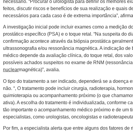
necessário. “Procurar o urologista para definir os melhores 
feitos, discutir riscos e benefícios de sua realização e quais d
necessários para cada caso é de extrema importância”, afirma
A investigação inicial pode incluir exames como a medição d
prostático específico (PSA) e o toque retal. “Na suspeita do di
confirmação acontece através da biópsia prostática geralmen
ultrassonografia e/ou ressonância magnética. A indicação de 
médico depende da avaliação clínica, do toque retal, dos val
possíveis achados suspeitos no exame de RNM (ressonância
nuclear
magnética)”, avalia.
O tipo do tratamento a ser indicado, dependerá se a doença e
não. “, O tratamento pode incluir cirurgia, radioterapia, hormon
quimioterapia ou acompanhamento próximo (o que chamamos 
ativa). A escolha do tratamento é individualizada, conforme ca
tão importante o acompanhamento médico próximo e de um t
especialistas, como urologistas, oncologistas e radioterapeuta
Por fim, a especialista alerta que entre alguns dos fatores de 