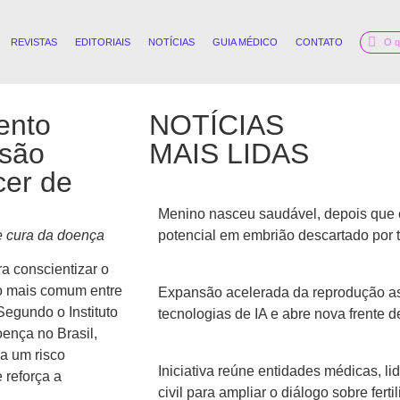
REVISTAS
EDITORIAIS
NOTÍCIAS
GUIA MÉDICO
CONTATO
ento
NOTÍCIAS
 são
MAIS LIDAS
cer de
Menino nasceu saudável, depois que 
 cura da doença
potencial em embrião descartado por 
 conscientizar o
o mais comum entre
Expansão acelerada da reprodução ass
egundo o Instituto
tecnologias de IA e abre nova frente
ença no Brasil,
a um risco
Iniciativa reúne entidades médicas, l
 reforça a
civil para ampliar o diálogo sobre fer