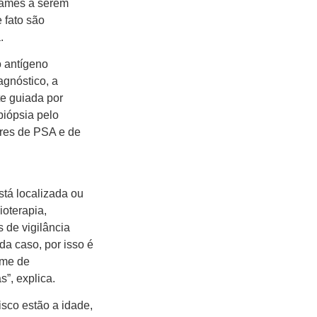
exames a serem
e fato são
.
o antígeno
agnóstico, a
te guiada por
biópsia pelo
ores de PSA e de
stá localizada ou
ioterapia,
de vigilância
da caso, por isso é
ime de
s”, explica.
risco estão a idade,