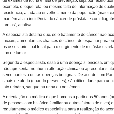
de exames de rotina e falta de prevenção, seja por receio do
exemplo, o toque retal ou mesmo falta de informação de qual
resistência, aliada ao envelhecimento da população (maior ex
mantém alta a incidência do câncer de próstata e com diagnó
tardios”, analisa.
A especialista detalha que, se o tratamento do câncer não ac
iniciais, aumentam as chances do câncer de espalhar para o
os ossos, principal local para o surgimento de metástases re
tipo de tumor.
Segundo a especialista, essa é uma doença silenciosa, em
não apresentar nenhuma alteração clínica ou apresentar sin
semelhantes a outras doenças benignas. De acordo com Pam
sinais de alerta (quando presentes), são dificuldade para urin
jato urinário, sangue na urina ou no sêmen.
A orientação da médica é que homens a partir dos 50 anos (o
de pessoas com histórico familiar ou outros fatores de risco)
regularmente o médico especialista para a realização do a