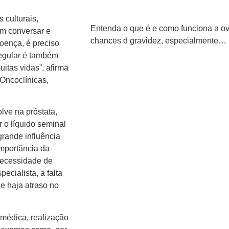
 culturais,
Entenda o que é e como funciona a ov
em conversar e
chances d gravidez, especialmente…
oença, é preciso
regular é também
itas vidas”, afirma
Oncoclínicas,
lve na próstata,
 o líquido seminal
grande influência
importância da
necessidade de
cialista, a falta
e haja atraso no
 médica, realização