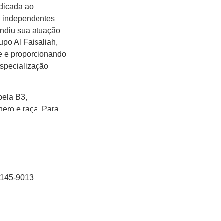
edicada ao
s independentes
ndiu sua atuação
upo Al Faisaliah,
e e proporcionando
especialização
pela B3,
ero e raça. Para
9145-9013