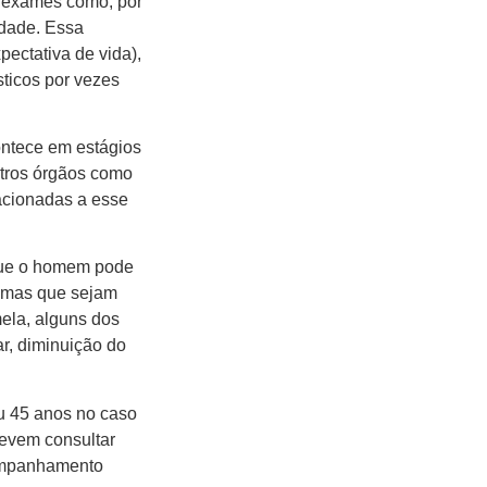
s exames como, por
idade. Essa
pectativa de vida),
sticos por vezes
ontece em estágios
utros órgãos como
lacionadas a esse
 que o homem pode
tomas que sejam
ela, alguns dos
ar, diminuição do
u 45 anos no caso
 devem consultar
companhamento