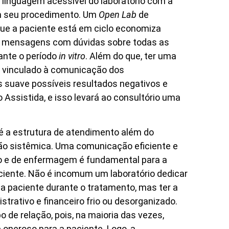
 linguagem acessível do laboratório com a
em seu procedimento. Um
Open Lab
de
que a paciente está em ciclo economiza
de mensagens com dúvidas sobre todas as
ante o período
in vitro
. Além do que, ter uma
l vinculado à comunicação dos
 suave possíveis resultados negativos e
Assistida, e isso levará ao consultório uma
é a estrutura de atendimento além do
ção sistêmica. Uma comunicação eficiente e
vo e de enfermagem é fundamental para a
ciente. Não é incomum um laboratório dedicar
a paciente durante o tratamento, mas ter a
rativo e financeiro frio ou desorganizado.
 de relação, pois, na maioria das vezes,
oneroso para a paciente. Logo, a