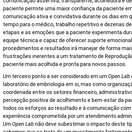
comunicação assertiva, transparente, acolhedora e de
paciente permite uma maior confiança da paciente 
comunicação ativa e convidativa durante os dias em 
tempo para o médico, trabalho repetitivo e dezenas 
etapas e as emoções que a paciente experimenta dur
equipe técnica e capaz de oferecer suporte emociona
procedimentos e resultados irá manejar de forma mais
frustrações inerentes a um tratamento de Reprodução 
paciente mais acolhida e pronta para novos passos.
Um terceiro ponto a ser considerado em um
Open Lab
laboratório de embriologia em si, mas como organiza
coordenada entre os setores financeiro, administrati
percepção positiva de acolhimento e bem-estar da pa
todos os esforços ao resultado e à comunicação com 
experiência comprometida por um atendimento administ
Um
Open Lab
não deve subestimar o impacto deste tipo
sabemos que se trata de um investimento fortemente 