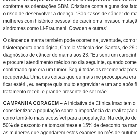
conforme as orientações SBM. Cristiane conta alguns dos fa
o risco de desenvolver a doença. “São casos de câncer de ma
mulheres com histórico pessoal de carcinoma invasor, mutaç
síndromes como Li-Fraumeni, Cowden e outras”.
O câncer de mama também pode ocorrer na juventude, como f
fisioterapeuta oncológica, Camila Vaticola dos Santos, de 29 
diagnóstico de câncer de mama aos 23. “Eu senti um carocin
e procurei atendimento médico no dia seguinte, quando come
confirmado que era um tumor. Segui todas as recomendações
recuperada. Uma das coisas que eu mais me preocupava era 
ficar estéril, eu sempre quis muito engravidar e um ano após fi
tratamento recebi o grande presente de ser mãe”.
CAMPANHA CORAGEM –
A iniciativa da Clínica Imax tem o
conscientizar a população sobre a importância da realização
como torná-lo mais acessível para a população. Na edição d
50% de desconto na tomossíntese e 15% de desconto na mam
as mulheres que agendarem estes exames no mês de outubro