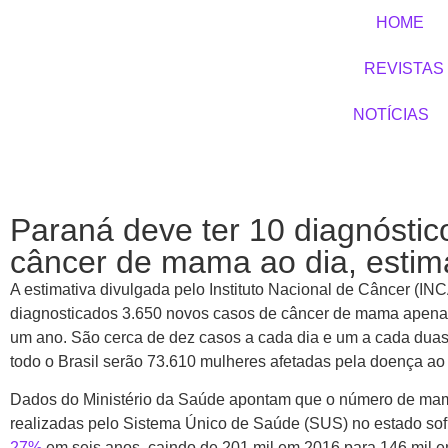
HOME
REVISTAS
NOTÍCIAS
Paraná deve ter 10 diagnóstic
câncer de mama ao dia, esti
A estimativa divulgada pelo Instituto Nacional de Câncer (IN
diagnosticados 3.650 novos casos de câncer de mama apena
um ano. São cerca de dez casos a cada dia e um a cada dua
todo o Brasil serão 73.610 mulheres afetadas pela doença ao
Dados do Ministério da Saúde apontam que o número de ma
realizadas pelo Sistema Único de Saúde (SUS) no estado so
27%
em seis anos, caindo de 201 mil em 2016 para 146 mil 