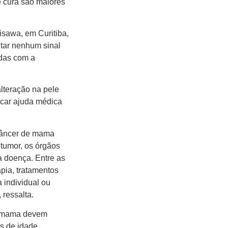
e cura são maiores
isawa, em Curitiba,
ntar nenhum sinal
adas com a
lteração na pele
scar ajuda médica
 câncer de mama
tumor, os órgãos
a doença. Entre as
apia, tratamentos
 individual ou
ressalta.
de mama devem
s de idade,