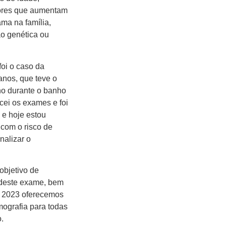
tores que aumentam
ma na família,
ão genética ou
oi o caso da
anos, que teve o
ho durante o banho
cei os exames e foi
 e hoje estou
com o risco de
nalizar o
 objetivo de
 deste exame, bem
e 2023 oferecemos
ografia para todas
.