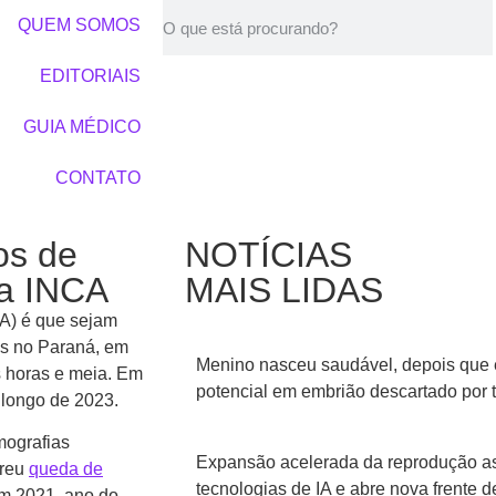
QUEM SOMOS
EDITORIAIS
GUIA MÉDICO
CONTATO
os de
NOTÍCIAS
ma INCA
MAIS LIDAS
CA) é que sejam
s no Paraná, em
Menino nasceu saudável, depois que 
s horas e meia. Em
potencial em embrião descartado por 
 longo de 2023.
mografias
Expansão acelerada da reprodução ass
freu
queda de
tecnologias de IA e abre nova frente
em 2021, ano do