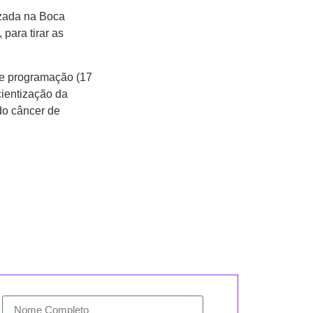
izada na Boca
 para tirar as
 de programação (17
cientização da
do câncer de