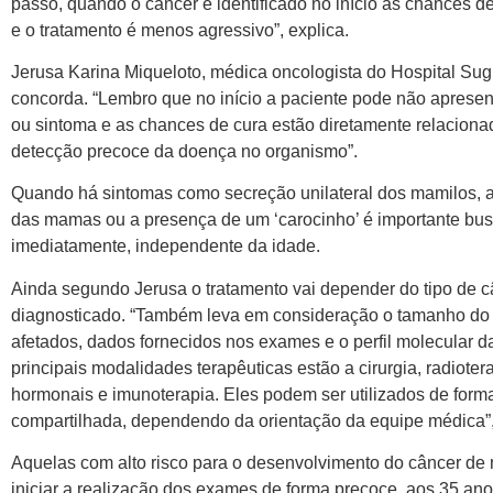
passo, quando o câncer é identificado no início as chances d
e o tratamento é menos agressivo”, explica.
Jerusa Karina Miqueloto, médica oncologista do Hospital Sug
concorda. “Lembro que no início a paciente pode não aprese
ou sintoma e as chances de cura estão diretamente relacion
detecção precoce da doença no organismo”.
Quando há sintomas como secreção unilateral dos mamilos, a
das mamas ou a presença de um ‘carocinho’ é importante bu
imediatamente, independente da idade.
Ainda segundo Jerusa o tratamento vai depender do tipo de
diagnosticado. “Também leva em consideração o tamanho do 
afetados, dados fornecidos nos exames e o perfil molecular d
principais modalidades terapêuticas estão a cirurgia, radioter
hormonais e imunoterapia. Eles podem ser utilizados de forma
compartilhada, dependendo da orientação da equipe médica”, 
Aquelas com alto risco para o desenvolvimento do câncer 
iniciar a realização dos exames de forma precoce, aos 35 ano