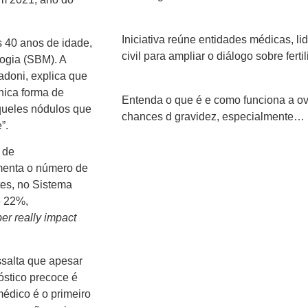
Iniciativa reúne entidades médicas, l
s 40 anos de idade,
civil para ampliar o diálogo sobre fer
ogia (SBM). A
adoni, explica que
nica forma de
Entenda o que é e como funciona a ov
queles nódulos que
chances d gravidez, especialmente…
”.
 de
menta o número de
es, no Sistema
e 22%,
er really impact
ssalta que apesar
óstico precoce é
médico é o primeiro