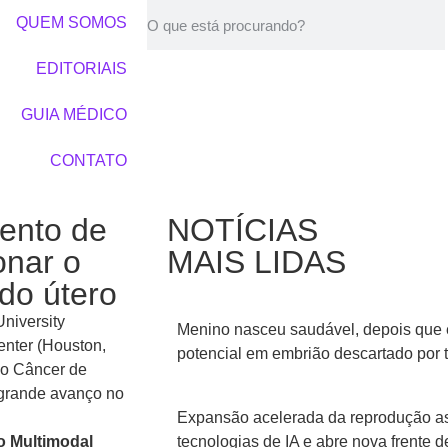
QUEM SOMOS
EDITORIAIS
GUIA MÉDICO
CONTATO
ento de
NOTÍCIAS
onar o
MAIS LIDAS
 do útero
niversity
Menino nasceu saudável, depois que 
enter (Houston,
potencial em embrião descartado por 
do Câncer de
 grande avanço no
Expansão acelerada da reprodução ass
o Multimodal
tecnologias de IA e abre nova frente