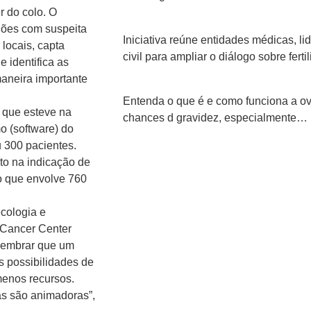
 do colo. O
iões com suspeita
Iniciativa reúne entidades médicas, l
locais, capta
civil para ampliar o diálogo sobre fer
 identifica as
maneira importante
Entenda o que é e como funciona a ov
 que esteve na
chances d gravidez, especialmente…
o (software) do
u 300 pacientes.
to na indicação de
do que envolve 760
cologia e
 Cancer Center
 lembrar que um
s possibilidades de
menos recursos.
as são animadoras”,