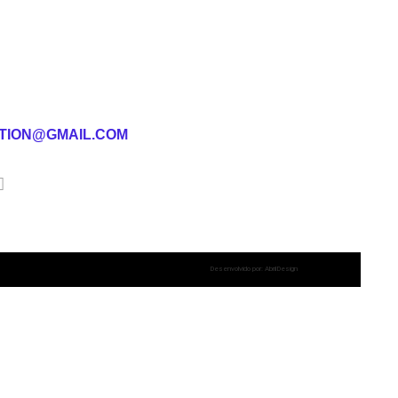
TION@GMAIL.COM
Desenvolvido por: AbrilDesign