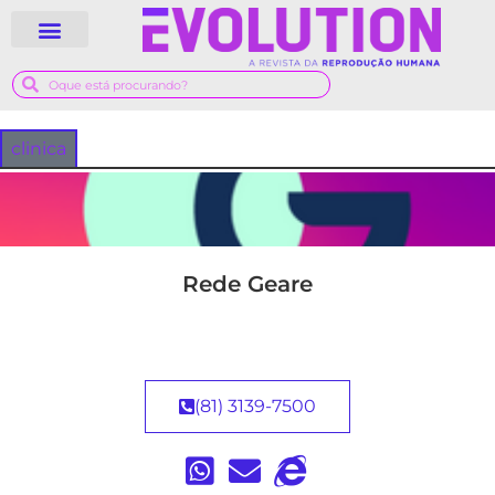
QUEM SOMOS
GUIA MÉDICO
clinica
Rede Geare
(81) 3139-7500